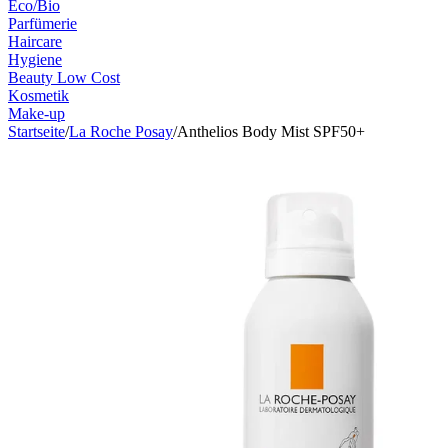
Eco/Bio
Parfümerie
Haircare
Hygiene
Beauty Low Cost
Kosmetik
Make-up
Startseite
/
La Roche Posay
/
Anthelios Body Mist SPF50+