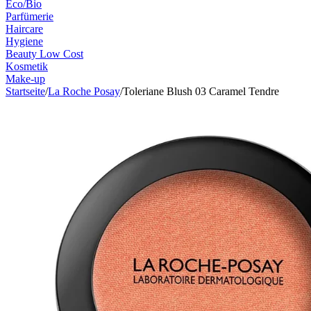
Eco/Bio
Parfümerie
Haircare
Hygiene
Beauty Low Cost
Kosmetik
Make-up
Startseite
/
La Roche Posay
/
Toleriane Blush 03 Caramel Tendre