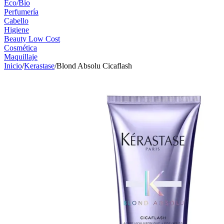
Eco/Bio
Perfumería
Cabello
Higiene
Beauty Low Cost
Cosmética
Maquillaje
Inicio
/
Kerastase
/
Blond Absolu Cicaflash