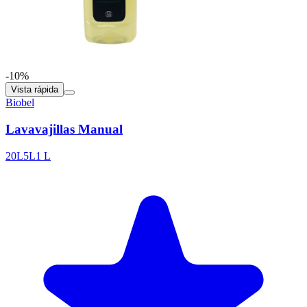
-10%
Vista rápida
Biobel
Lavavajillas Manual
20L
5L
1 L