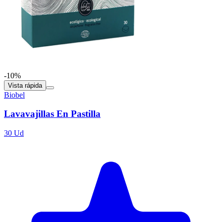
-10%
Vista rápida
Biobel
Lavavajillas En Pastilla
30 Ud