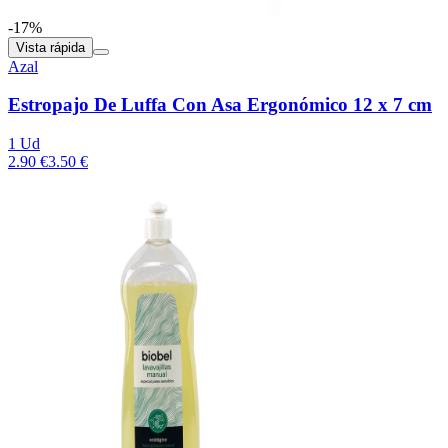
-17%
Vista rápida
Azal
Estropajo De Luffa Con Asa Ergonómico 12 x 7 cm
1 Ud
2.90 €
3.50 €