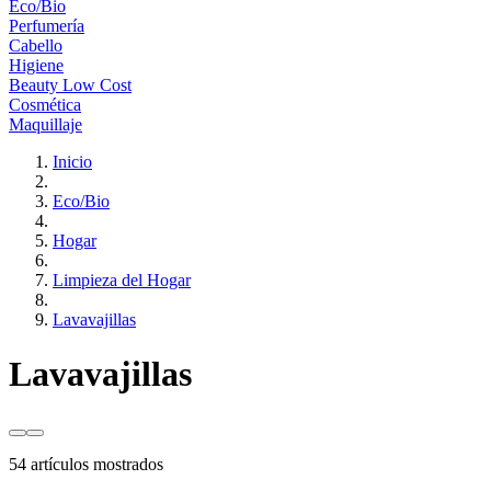
Eco/Bio
Perfumería
Cabello
Higiene
Beauty Low Cost
Cosmética
Maquillaje
Inicio
Eco/Bio
Hogar
Limpieza del Hogar
Lavavajillas
Lavavajillas
54 artículos mostrados