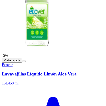
-5%
Vista rápida
Ecover
Lavavajillas Líquido Limón Aloe Vera
15L
450 ml