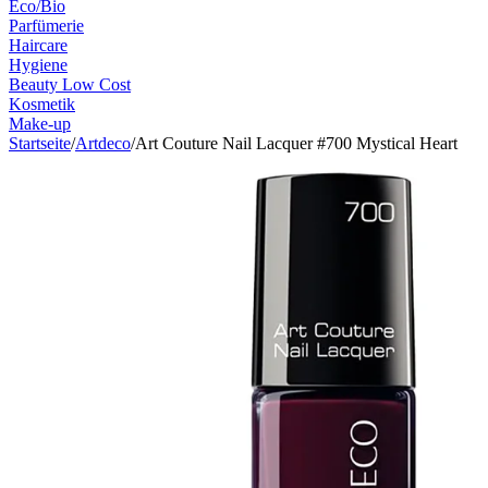
Eco/Bio
Parfümerie
Haircare
Hygiene
Beauty Low Cost
Kosmetik
Make-up
Startseite
/
Artdeco
/
Art Couture Nail Lacquer #700 Mystical Heart