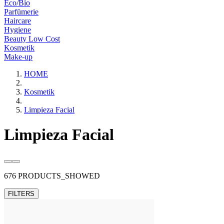
Eco/Bio
Parfümerie
Haircare
Hygiene
Beauty Low Cost
Kosmetik
Make-up
HOME
Kosmetik
Limpieza Facial
Limpieza Facial
676 PRODUCTS_SHOWED
FILTERS