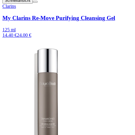
Schnellansicht
Clarins
My Clarins Re-Move Purifying Cleansing Gel
125 ml
14.40 €
24.00 €