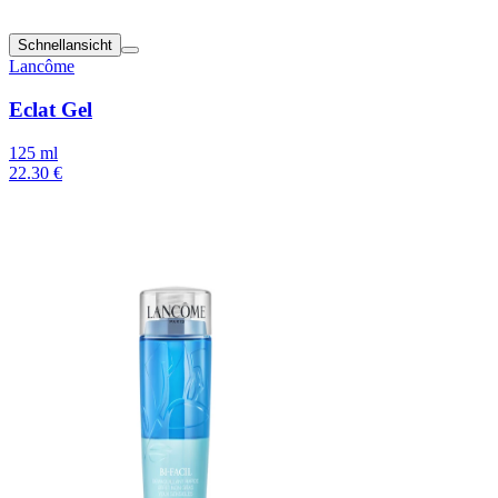
Schnellansicht
Lancôme
Eclat Gel
125 ml
22.30 €