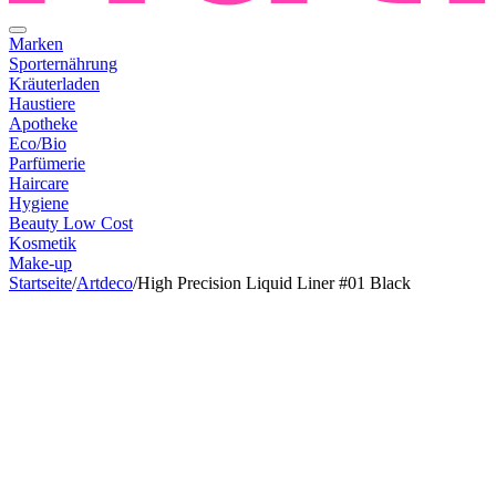
Marken
Sporternährung
Kräuterladen
Haustiere
Apotheke
Eco/Bio
Parfümerie
Haircare
Hygiene
Beauty Low Cost
Kosmetik
Make-up
Startseite
/
Artdeco
/
High Precision Liquid Liner #01 Black