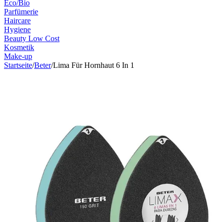
Eco/Bio
Parfümerie
Haircare
Hygiene
Beauty Low Cost
Kosmetik
Make-up
Startseite
/
Beter
/
Lima Für Hornhaut 6 In 1