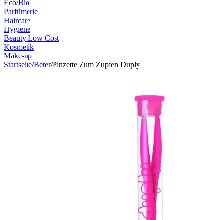
Eco/Bio
Parfümerie
Haircare
Hygiene
Beauty Low Cost
Kosmetik
Make-up
Startseite
/
Beter
/
Pinzette Zum Zupfen Duply