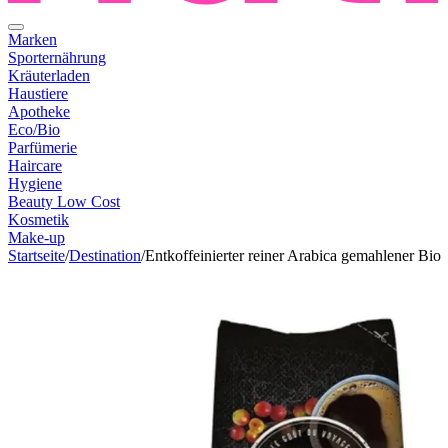
Marken
Sporternährung
Kräuterladen
Haustiere
Apotheke
Eco/Bio
Parfümerie
Haircare
Hygiene
Beauty Low Cost
Kosmetik
Make-up
Startseite
/
Destination
/
Entkoffeinierter reiner Arabica gemahlener Bio