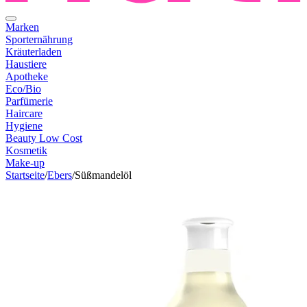
Marken
Sporternährung
Kräuterladen
Haustiere
Apotheke
Eco/Bio
Parfümerie
Haircare
Hygiene
Beauty Low Cost
Kosmetik
Make-up
Startseite
/
Ebers
/
Süßmandelöl