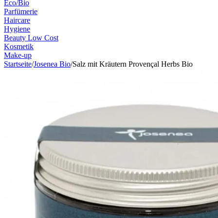
Eco/Bio
Parfümerie
Haircare
Hygiene
Beauty Low Cost
Kosmetik
Make-up
Startseite
/
Josenea Bio
/
Salz mit Kräutern Provençal Herbs Bio