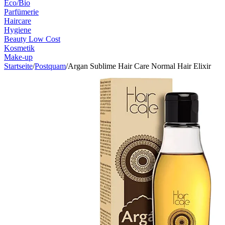
Eco/Bio
Parfümerie
Haircare
Hygiene
Beauty Low Cost
Kosmetik
Make-up
Startseite
/
Postquam
/
Argan Sublime Hair Care Normal Hair Elixir