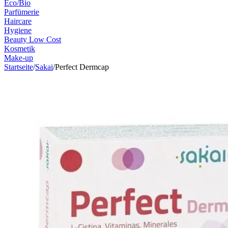
Eco/Bio
Parfümerie
Haircare
Hygiene
Beauty Low Cost
Kosmetik
Make-up
Startseite
/
Sakai
/
Perfect Dermcap