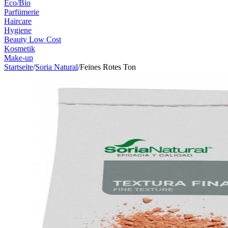
Eco/Bio
Parfümerie
Haircare
Hygiene
Beauty Low Cost
Kosmetik
Make-up
Startseite
/
Soria Natural
/
Feines Rotes Ton