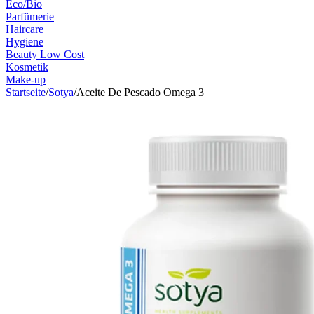
Eco/Bio
Parfümerie
Haircare
Hygiene
Beauty Low Cost
Kosmetik
Make-up
Startseite
/
Sotya
/
Aceite De Pescado Omega 3