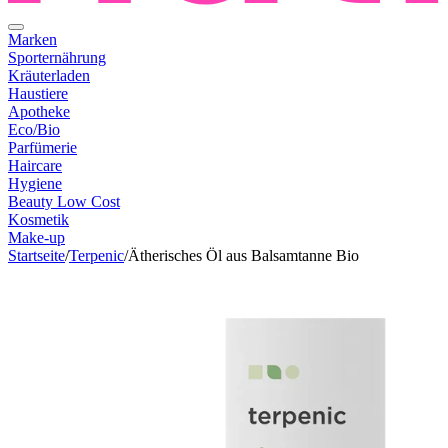
Marken
Sporternährung
Kräuterladen
Haustiere
Apotheke
Eco/Bio
Parfümerie
Haircare
Hygiene
Beauty Low Cost
Kosmetik
Make-up
Startseite
/
Terpenic
/
Ätherisches Öl aus Balsamtanne Bio