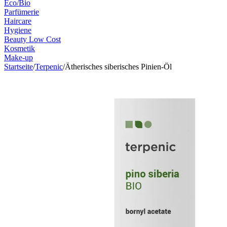
Eco/Bio
Parfümerie
Haircare
Hygiene
Beauty Low Cost
Kosmetik
Make-up
Startseite
/
Terpenic
/
Ätherisches siberisches Pinien-Öl