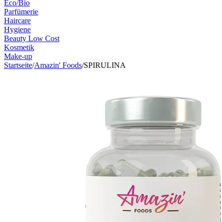
Eco/Bio
Parfümerie
Haircare
Hygiene
Beauty Low Cost
Kosmetik
Make-up
Startseite
/
Amazin' Foods
/
SPIRULINA