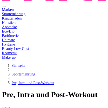
Marken
Sporternährung
Kräuterladen
Haustiere
Apotheke
Eco/Bio
Parfümerie
Haircare
Hygiene
Beauty Low Cost
Kosmetik
Make-up
Startseite
Sporternährung
Pre, Intra und Post-Workout
Pre, Intra und Post-Workout