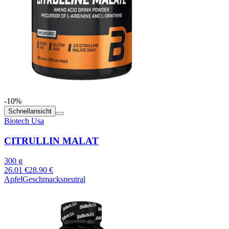
-10%
Schnellansicht
Biotech Usa
CITRULLIN MALAT
300 g
26.01 €
28.90 €
Apfel
Geschmacksneutral