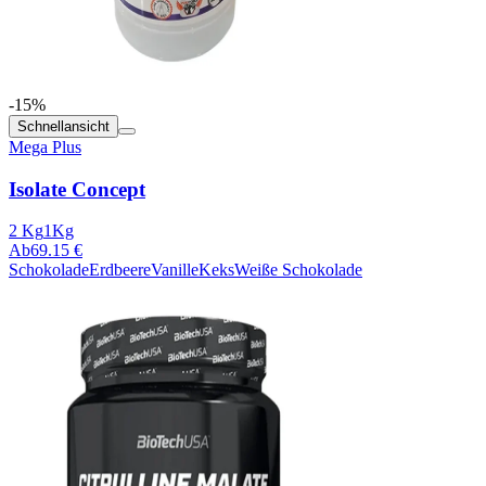
-15%
Schnellansicht
Mega Plus
Isolate Concept
2 Kg
1Kg
Ab
69.15 €
Schokolade
Erdbeere
Vanille
Keks
Weiße Schokolade