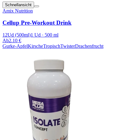
Schnellansicht
Amix Nutrition
Cellup Pre-Workout Drink
12Ud (500ml)
1 Ud · 500 ml
Ab
2.10 €
Gurke-Apfel
Kirsche
Tropisch
Twister
Drachenfrucht