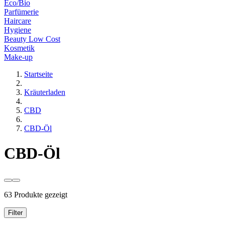
Eco/Bio
Parfümerie
Haircare
Hygiene
Beauty Low Cost
Kosmetik
Make-up
Startseite
Kräuterladen
CBD
CBD-Öl
CBD-Öl
63 Produkte gezeigt
Filter