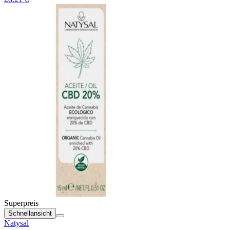
Superpreis
Schnellansicht
Natysal