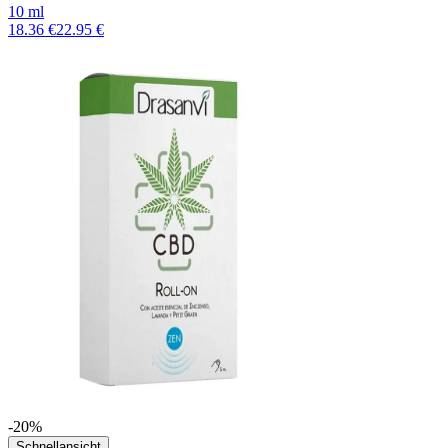
10 ml
18.36 €
22.95 €
-20%
Schnellansicht