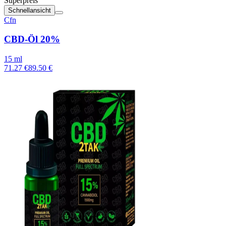
Superpreis
Schnellansicht
Cfn
CBD-Öl 20%
15 ml
71.27 €
89.50 €