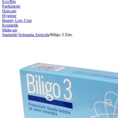
Eco/Bio
Parfümerie
Haircare
Hygiene
Beauty Low Cost
Kosmetik
Make-up
Startseite
/
Artesania Agricola
/
Biligo 3 Zinc