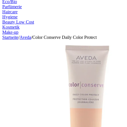
Eco/Bio
Parfümerie
Haircare
Hygiene
Beauty Low Cost
Kosmetik
Make-up
Startseite
/
Aveda
/
Color Conserve Daily Color Protect