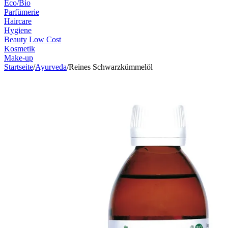
Eco/Bio
Parfümerie
Haircare
Hygiene
Beauty Low Cost
Kosmetik
Make-up
Startseite
/
Ayurveda
/
Reines Schwarzkümmelöl