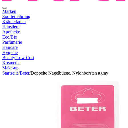
Marken
Sporternährung
Kräuterladen
Haustiere
Apotheke
Eco/Bio
Parfümerie
Haircare
Hygiene
Beauty Low Cost
Kosmetik
Make-up
Startseite
/
Beter
/
Doppelte Nagelbürste, Nylonborsten #gray