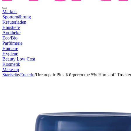
Marken
Sporternährung
Kräuterladen
Haustiere
Apotheke
Eco/Bio
Parfümerie
Haircare
Hygiene
Beauty Low Cost
Kosmetik
Make-up
Startseite
/
Eucerin
/
Urearepair Plus Körpercreme 5% Harnstoff Trocke