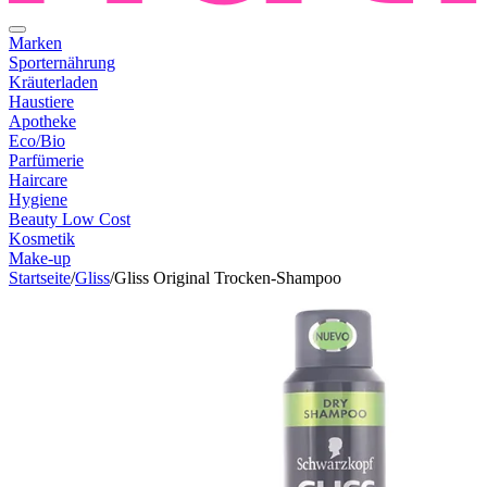
Marken
Sporternährung
Kräuterladen
Haustiere
Apotheke
Eco/Bio
Parfümerie
Haircare
Hygiene
Beauty Low Cost
Kosmetik
Make-up
Startseite
/
Gliss
/
Gliss Original Trocken-Shampoo