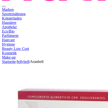
Marken
Sporternährung
Kräuterladen
Haustiere
Apotheke
Eco/Bio
Parfümerie
Haircare
Hygiene
Beauty Low Cost
Kosmetik
Make-up
Startseite
/
Jellybell
/
Aranbell