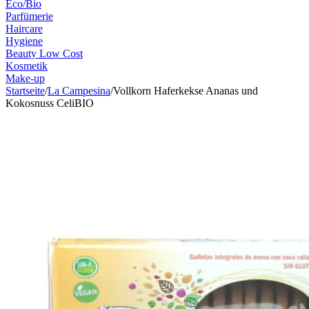
Eco/Bio
Parfümerie
Haircare
Hygiene
Beauty Low Cost
Kosmetik
Make-up
Startseite
/
La Campesina
/
Vollkorn Haferkekse Ananas und
Kokosnuss CeliBIO