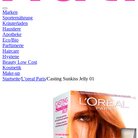
Marken
Sporternährung
Kräuterladen
Haustiere
Apotheke
Eco/Bio
Parfümerie
Haircare
Hygiene
Beauty Low Cost
Kosmetik
Make-up
Startseite
/
L'oreal Paris
/
Casting Sunkiss Jelly 01