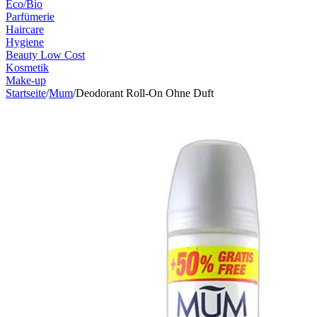
Eco/Bio
Parfümerie
Haircare
Hygiene
Beauty Low Cost
Kosmetik
Make-up
Startseite
/
Mum
/
Deodorant Roll-On Ohne Duft