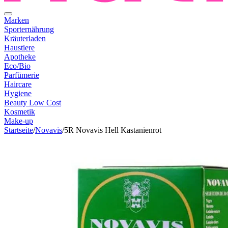
Marken
Sporternährung
Kräuterladen
Haustiere
Apotheke
Eco/Bio
Parfümerie
Haircare
Hygiene
Beauty Low Cost
Kosmetik
Make-up
Startseite
/
Novavis
/
5R Novavis Hell Kastanienrot