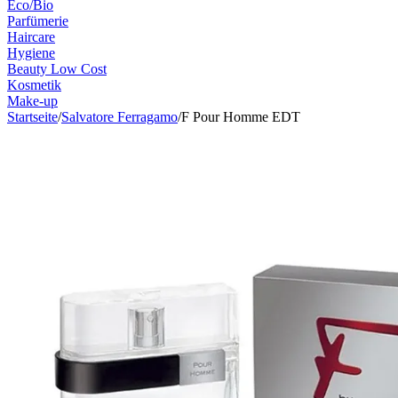
Eco/Bio
Parfümerie
Haircare
Hygiene
Beauty Low Cost
Kosmetik
Make-up
Startseite
/
Salvatore Ferragamo
/
F Pour Homme EDT