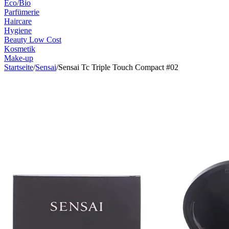
Eco/Bio
Parfümerie
Haircare
Hygiene
Beauty Low Cost
Kosmetik
Make-up
Startseite
/
Sensai
/
Sensai Tc Triple Touch Compact #02