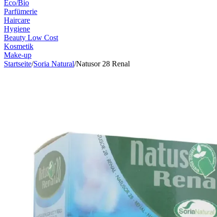
Eco/Bio
Parfümerie
Haircare
Hygiene
Beauty Low Cost
Kosmetik
Make-up
Startseite
/
Soria Natural
/
Natusor 28 Renal