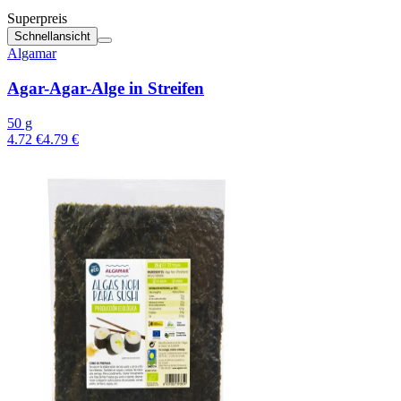
Superpreis
Schnellansicht
Algamar
Agar-Agar-Alge in Streifen
50 g
4.72 €
4.79 €