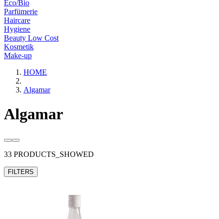
Eco/Bio
Parfümerie
Haircare
Hygiene
Beauty Low Cost
Kosmetik
Make-up
HOME
Algamar
Algamar
33 PRODUCTS_SHOWED
FILTERS