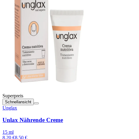
Superpreis
Schnellansicht
Unglax
Unlax Nährende Creme
15 ml
8.20 €
8.50 €