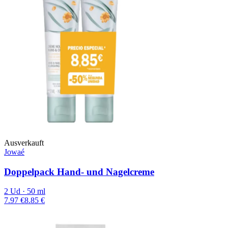
Ausverkauft
Jowaé
Doppelpack Hand- und Nagelcreme
2 Ud · 50 ml
7.97 €
8.85 €