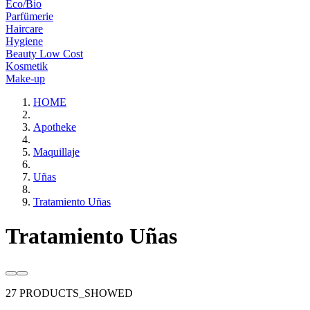
Eco/Bio
Parfümerie
Haircare
Hygiene
Beauty Low Cost
Kosmetik
Make-up
HOME
Apotheke
Maquillaje
Uñas
Tratamiento Uñas
Tratamiento Uñas
27 PRODUCTS_SHOWED