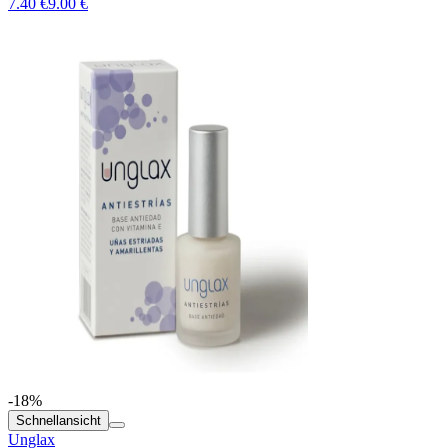
7.40 €
9.00 €
-18%
Schnellansicht
Unglax