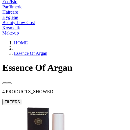
Eco/Bio
Parfümerie
Haircare
Hygiene
Beauty Low Cost
Kosmetik
Make-up
HOME
Essence Of Argan
Essence Of Argan
4 PRODUCTS_SHOWED
FILTERS