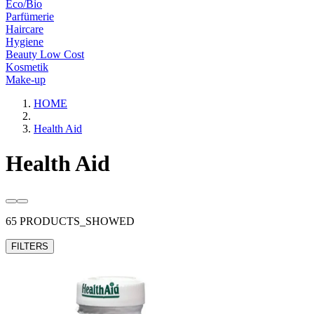
Eco/Bio
Parfümerie
Haircare
Hygiene
Beauty Low Cost
Kosmetik
Make-up
HOME
Health Aid
Health Aid
65 PRODUCTS_SHOWED
FILTERS