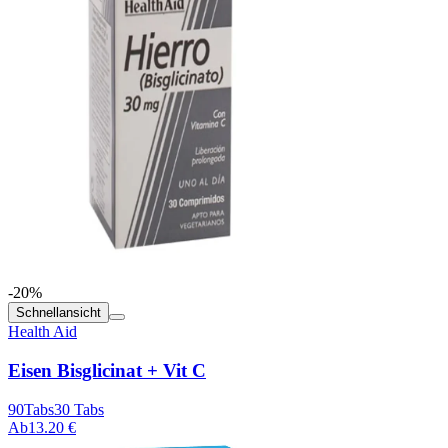
-20%
Schnellansicht
Health Aid
Eisen Bisglicinat + Vit C
90Tabs
30 Tabs
Ab
13.20 €