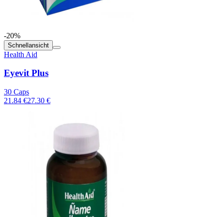
-20%
Schnellansicht
Health Aid
Eyevit Plus
30 Caps
21.84 €
27.30 €