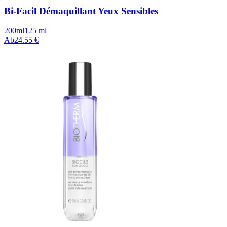
Bi-Facil Démaquillant Yeux Sensibles
200ml
125 ml
Ab
24.55 €