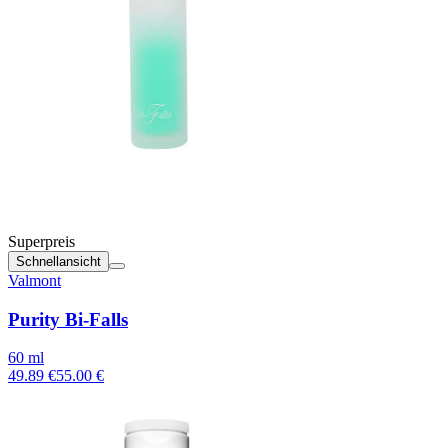
Superpreis
Schnellansicht
Valmont
Purity Bi-Falls
60 ml
49.89 €
55.00 €