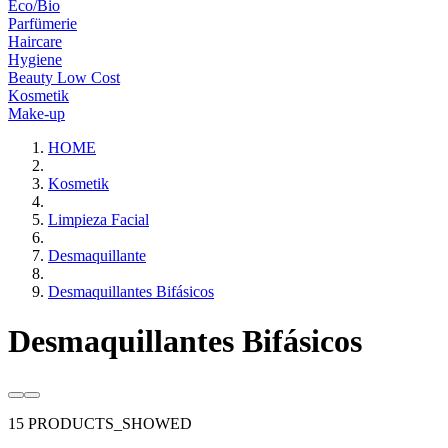
Eco/Bio
Parfümerie
Haircare
Hygiene
Beauty Low Cost
Kosmetik
Make-up
HOME
Kosmetik
Limpieza Facial
Desmaquillante
Desmaquillantes Bifásicos
Desmaquillantes Bifásicos
15 PRODUCTS_SHOWED