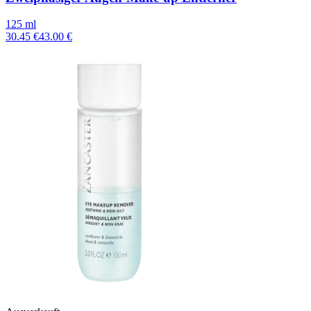
125 ml
30.45 €
43.00 €