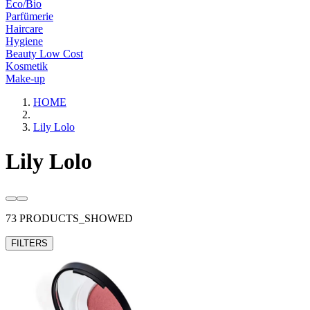
Eco/Bio
Parfümerie
Haircare
Hygiene
Beauty Low Cost
Kosmetik
Make-up
HOME
Lily Lolo
Lily Lolo
73 PRODUCTS_SHOWED
FILTERS