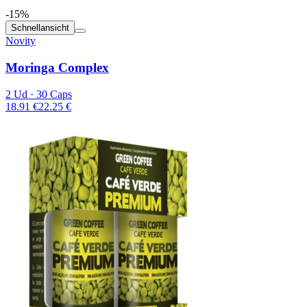
-15%
Schnellansicht
Novity
Moringa Complex
2 Ud · 30 Caps
18.91 €
22.25 €