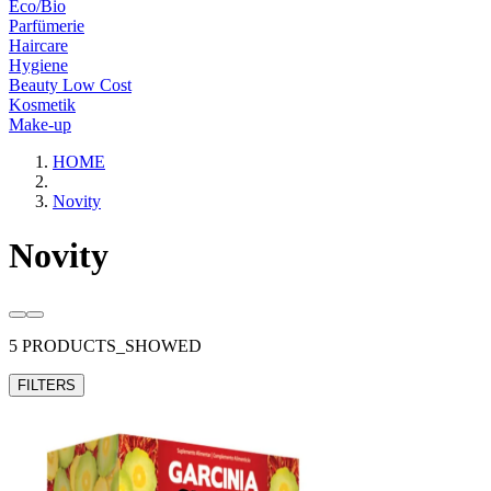
Eco/Bio
Parfümerie
Haircare
Hygiene
Beauty Low Cost
Kosmetik
Make-up
HOME
Novity
Novity
5 PRODUCTS_SHOWED
FILTERS