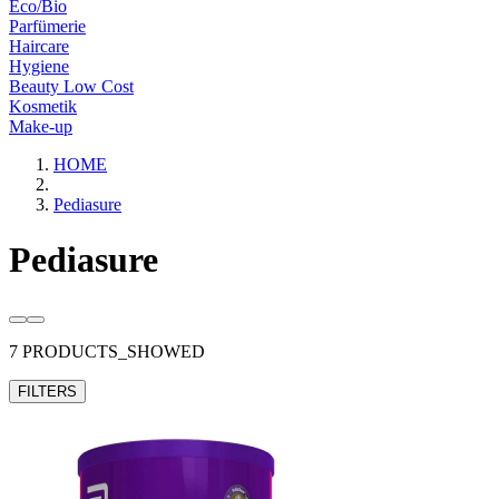
Eco/Bio
Parfümerie
Haircare
Hygiene
Beauty Low Cost
Kosmetik
Make-up
HOME
Pediasure
Pediasure
7 PRODUCTS_SHOWED
FILTERS