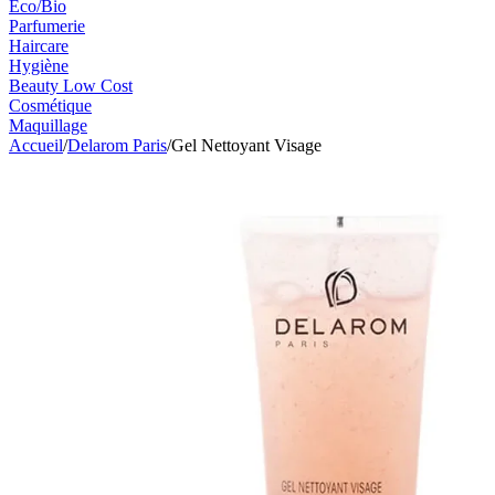
Eco/Bio
Parfumerie
Haircare
Hygiène
Beauty Low Cost
Cosmétique
Maquillage
Accueil
/
Delarom Paris
/
Gel Nettoyant Visage