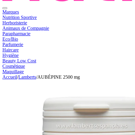
Marques
Nutrition Sportive
Herboristerie
Animaux de Compagnie
Parapharmacie
Eco/Bio
Parfumerie
Haircare
Hygiène
Beauty Low Cost
Cosmétique
Maquillage
Accueil
/
Lamberts
/
AUBÉPINE 2500 mg