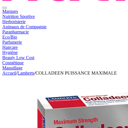
Marques
Nutrition Sportive
Herboristerie
Animaux de Compagnie
Parapharmacie
Eco/Bio
Parfumerie
Haircare
Hygiène
Beauty Low Cost
Cosmétique
Maquillage
Accueil
/
Lamberts
/
COLLADEEN PUISSANCE MAXIMALE