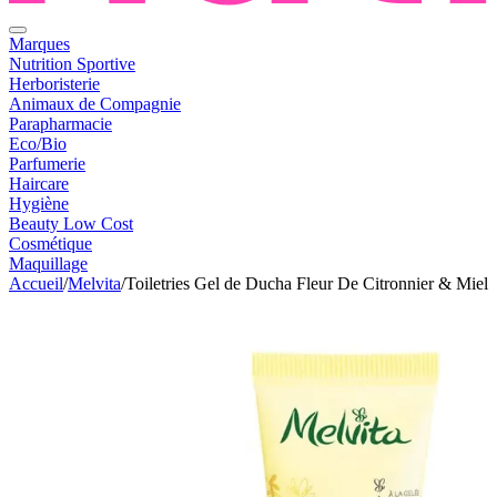
Marques
Nutrition Sportive
Herboristerie
Animaux de Compagnie
Parapharmacie
Eco/Bio
Parfumerie
Haircare
Hygiène
Beauty Low Cost
Cosmétique
Maquillage
Accueil
/
Melvita
/
Toiletries Gel de Ducha Fleur De Citronnier & Miel