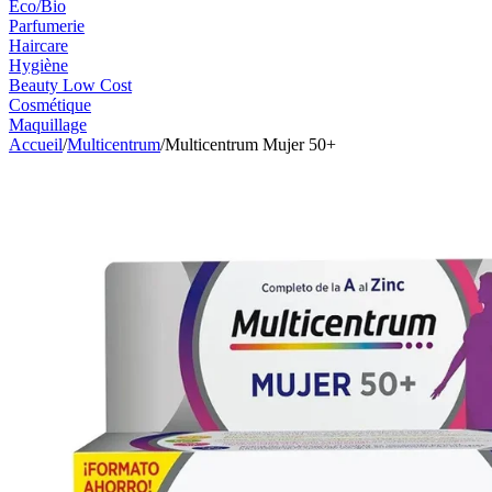
Eco/Bio
Parfumerie
Haircare
Hygiène
Beauty Low Cost
Cosmétique
Maquillage
Accueil
/
Multicentrum
/
Multicentrum Mujer 50+