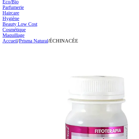
Eco/Bio
Parfumerie
Haircare
Hygiène
Beauty Low Cost
Cosmétique
Maquillage
Accueil
/
Prisma Natural
/
ÉCHINACÉE