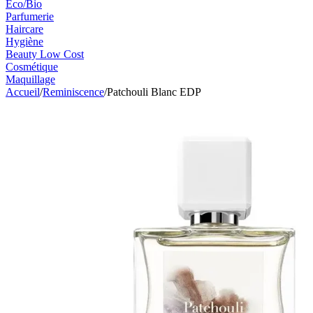
Eco/Bio
Parfumerie
Haircare
Hygiène
Beauty Low Cost
Cosmétique
Maquillage
Accueil
/
Reminiscence
/
Patchouli Blanc EDP